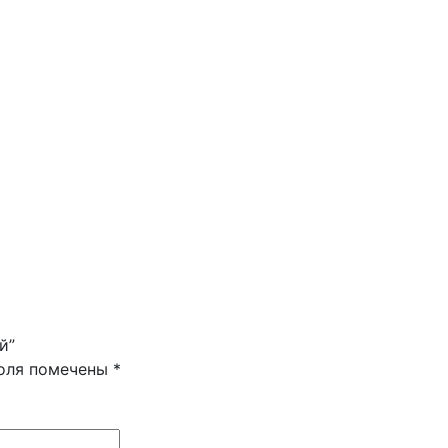
й”
поля помечены
*