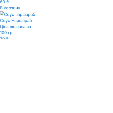
60
₴
В корзину
Соус Наршараб
Ціна вказана за
100 гр
70
₴
В корзину
Оплата и доставка
О нас
Обратный звонок
МЫ В СОЦСЕТЯХ:
© 2019-2025, Mangal Menu
Обратный звонок
×