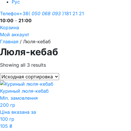
Рус
Телефон
+38(
050
068
093
)181 21 21
10:00
-
21:00
Корзина
Мой аккаунт
Главная
/ Люля-кебаб
Люля-кебаб
Showing all 3 results
Куриный люля-кебаб
Min. замовлення
200 гр
Ціна вказана за
100 гр
105
₴