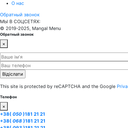
О нас
Обратный звонок
МЫ В СОЦСЕТЯХ:
© 2019-2025, Mangal Menu
Обратный звонок
×
This site is protected by reCAPTCHA and the Google
Priva
Телефон
×
+38(
050
)181 21 21
+38(
068
)181 21 21
+38(
093
)181 21 21