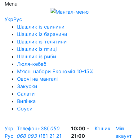
Menu
Укр
Рус
Шашлик із свинини
Шашлик із баранини
Шашлик із телятини
Шашлик із птиці
Шашлик із риби
Люля-кебаб
М’ясні набори Економія 10-15%
Овочі на мангалі
Закуски
Салати
Випічка
Соуси
Укр
Телефон
+38(
050
10:00
-
Кошик
Мій
Рус
068
093
)181 21 21
21:00
акаунт